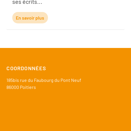
ses écrits...
En savoir plus
COORDONNÉES
185bis rue du Faubourg du Pont Neuf
86000 Poitiers