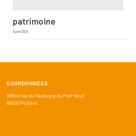
patrimoine
2 juin 2021
COORDONNÉES
185bis rue du Faubourg du Pont Neuf
86000 Poitiers