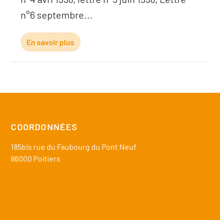
n°6 septembre...
En savoir plus
COORDONNÉES
185bis rue du Faubourg du Pont Neuf
86000 Poitiers