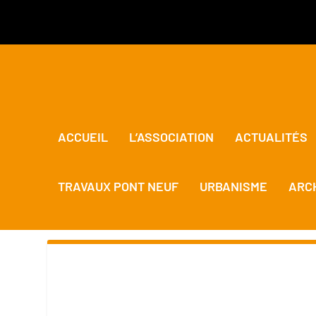
ACCUEIL
L’ASSOCIATION
ACTUALITÉS
TRAVAUX PONT NEUF
URBANISME
ARC
AUTEUR/AUTRICE :
AGNÈS M