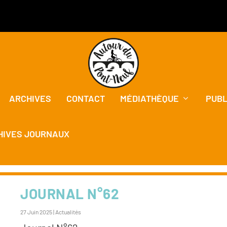
ARCHIVES
CONTACT
MÉDIATHÈQUE
PUBL
HIVES JOURNAUX
INERAUD LE GALL
JOURNAL N°62
27 Juin 2025
|
Actualités